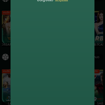
เกมฮิต
เกมฮิต
เกมฮิต
DREAMGAMING
EVOLUTION
SA
RB7CAS
กีฬา
ดูทั้งหมด
เกมฮิต
เกมฮิต
เกมฮิต
เกมฮิต
LALIKA
ONEBX
SBO
SABA