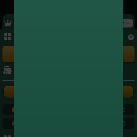
Top Ranking
สล็อต
เมนูหลัก
+4,065,495.00
1
xxxxxx3839
สล็อต
+3,247,778.00
2
xxxxxx5262
เล่นเกม
สล็อต
+2,769,609.84
3
xxxxxx0568
สล็อต
การเงิน
+2,298,498.70
4
xxxxxx5799
สล็อต
ฝากเงิน
ถอนเงิน
+2,242,969.00
5
xxxxxx8724
สล็อต
0.00
0.00
+2,235,946.59
6
xxxxxx0558
สล็อต
0.00
0.00
+2,013,052.00
7
xxxxxx7416
สล็อต