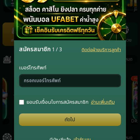
GA
REDTIGER
JOKER
JILI
Item
12
of
สล็อต
คาสิโน
กีฬา
ยิงปลา
แทงหวย
22
สมัครสมาชิก
1 / 3
ติดต่อฝ่ายบริการลูกค้า
สล็อต
ดูทั้งหมด
เบอร์โทรศัพท์
เกมฮิต
เกมฮิต
เกมฮ
ยอมรับเงื่อนไขการสมัครสมาชิก
อ่านเพิ่มเติม
ถัดไป
RSG
PRAGMATICPLAY
JOKER
DRA
คาสิโน
ดูทั้งหมด
มีบัญชีแล้ว
เข้าสู่ระบบ