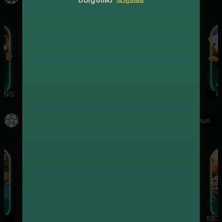
เกมฮิต
เกมฮิต
ING
EVOLUTION
SA
RB7CASINO
PR
กีฬา
ดูทั้งหมด
เกมฮิต
เกมฮิต
เกมฮิต
ONEBX
SBO
SABA
RB7