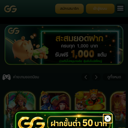
สมัครสมาชิก
เข้าสู่ระบบ
G
ป
Item
4
ค่ายเกมยอดนิยม
ดูทั้งหมด
of
7