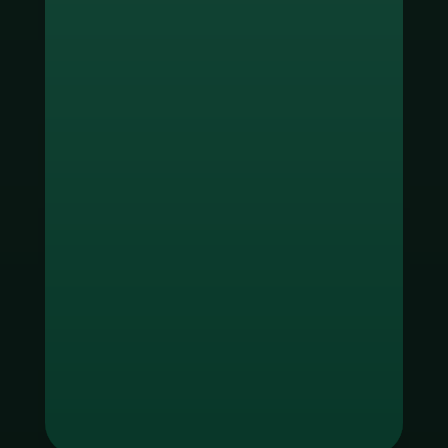
ช่องทางชำระเงิน