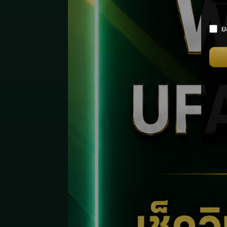
กีฬา
ย
เกมฮิต
เกมฮิต
LALIKA
ONEBX
Top Ranking