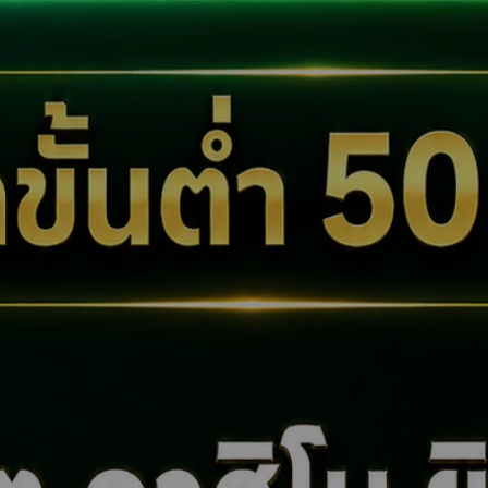
AGMATICPLAY
PGSLOT
NAGA
กีฬา
ยิงปลา
แทงหวย
ป๊อกเด้ง
เกมฮิต
เกมฮิต
เกมฮ