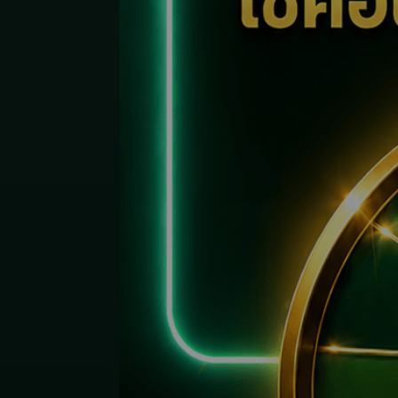
xxxxxx3839
xxxxxx5262
xxxxxx0568