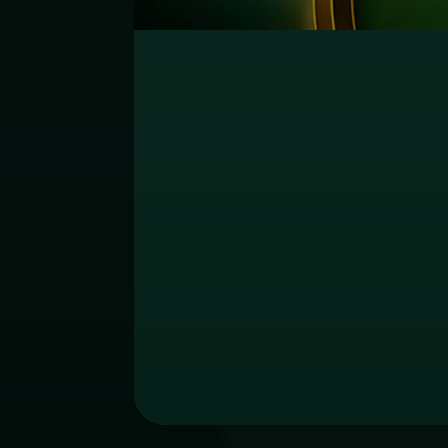
Term and Conditions
Copyright © 2026 Godgaming168 
Reserved.
เว็บตรง เกมครบ Godgaming168 มั่น
ยูส ฝากถอนเร็ว สล็อต บาคาร่า บอล หว