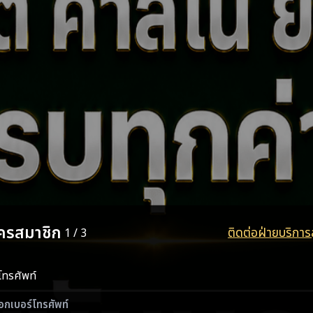
PRAGMATICPLAY
JOKER
เกมฮิต
ครสมาชิก
ติดต่อฝ่ายบริการล
1 / 3
โทรศัพท์
SA
RB7CASINO