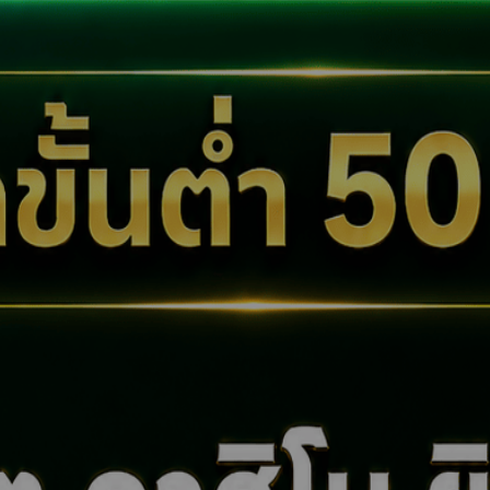
AGMATICPLAY
PGSLOT
NAGA
กีฬา
ยิงปลา
แทงหวย
ป๊อกเด้ง
เกมฮิต
เกมฮิต
เกมฮ