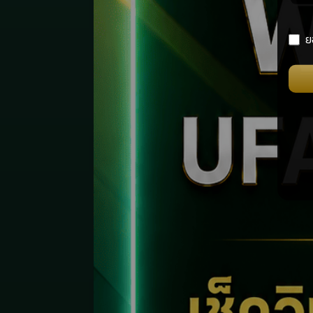
กีฬา
ย
เกมฮิต
เกมฮิต
LALIKA
ONEBX
Top Ranking