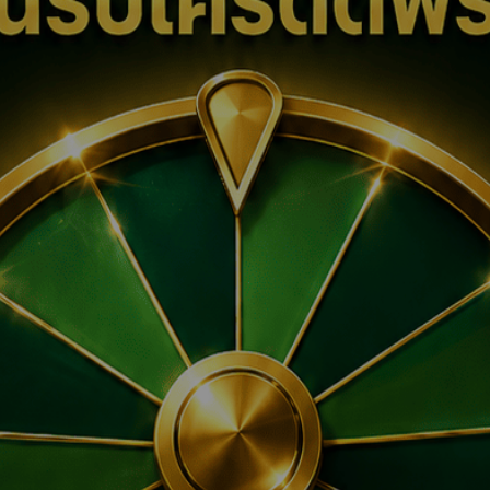
xxxxxx8724
4
สล็อต
ยอดเล่นวันนี้
xxxxxx5799
5
+4,110,185.00
xxxxxx7416
6
สล็อต
ยอดเล่นวันนี้
xxxxxx3004
7
+3,117,125.00
xxxxxx0558
8
สล็อต
ยอดเล่นวันนี้
xxxxxx2686
9
+2,778,979.84
xxxxxx5664
10
ค่ายเกม