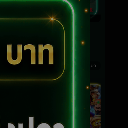
REDTIGER
JOKER
JIL
ดูทั้งหมด
ิต