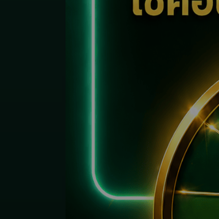
xxxxxx3839
xxxxxx5262
xxxxxx0568