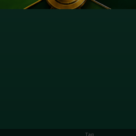
All Rights
คง ปลอดภัย ไม่ล็อค
ย ออนไลน์ 24 ชั่วโมง
Tag