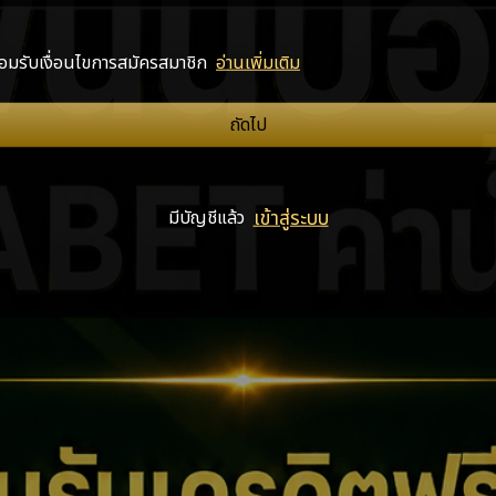
อมรับเงื่อนไขการสมัครสมาชิก
อ่านเพิ่มเติม
ถัดไป
เกมฮิต
เกมฮิต
เข้าสู่ระบบ
มีบัญชีแล้ว
SBO
SABA