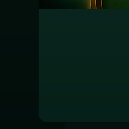
Term and Conditions
Copyright © 2026 Godgaming168 
Reserved.
เว็บตรง เกมครบ Godgaming168 มั่น
ยูส ฝากถอนเร็ว สล็อต บาคาร่า บอล หว