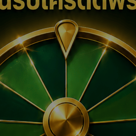
xxxxxx8724
4
สล็อต
ยอดเล่นวันนี้
xxxxxx5799
5
+4,031,386.00
xxxxxx7416
6
สล็อต
ยอดเล่นวันนี้
xxxxxx0558
7
+3,117,125.00
xxxxxx3004
8
สล็อต
ยอดเล่นวันนี้
xxxxxx2686
9
+2,778,979.84
xxxxxx5664
10
ค่ายเกม