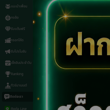
แนะนำเพื่อน
AI
PRAGMATICPLAY
PGSLOT
กงล้อ
Item
รับแต้มฟรี
10
of
กรอกโค้ด
สล็อต
คาสิโน
22
รับโปรโมชัน
สล็อต
เช็คอินประจำวัน
ต
เกมฮิต
Ranking
ทัวร์นาเมนต์
ติดต่อเรา
ติดต่อ Line