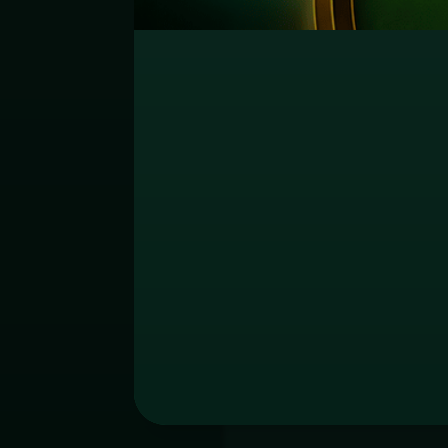
Term and Conditions
Copyright © 2026 Godgaming168 
Reserved.
เว็บตรง เกมครบ Godgaming168 มั่น
ยูส ฝากถอนเร็ว สล็อต บาคาร่า บอล หว