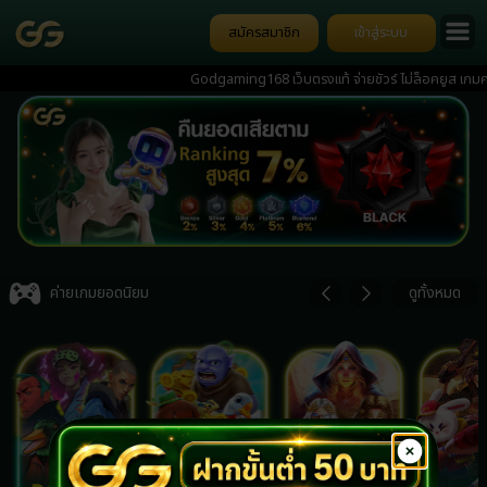
สมัครสมาชิก
เข้าสู่ระบบ
Godgaming168 เว็บตรงแท้ จ่ายชัวร์ ไม่ล็อคยูส เกมครบวงจ
ป๊อกเด้ง การันตีความมั่นคง มีทีมงานดูแล 24 ชั่วโมง ฝากง่าย 
Item
3
ค่ายเกมยอดนิยม
ดูทั้งหมด
of
7