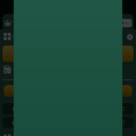
Top Ranking
สล็อต
เมนูหลัก
+4,031,386.00
1
xxxxxx3839
สล็อต
+3,117,125.00
2
xxxxxx5262
เล่นเกม
สล็อต
+2,778,979.84
3
xxxxxx0568
สล็อต
การเงิน
+2,304,737.00
4
xxxxxx8724
สล็อต
ฝากเงิน
ถอนเงิน
+2,186,795.10
5
xxxxxx5799
สล็อต
0.00
0.00
+2,116,012.00
6
xxxxxx7416
สล็อต
0.00
0.00
+2,041,061.64
7
xxxxxx0558
สล็อต