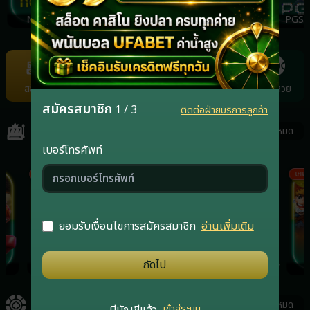
NOLIMIT
FACHAI
PRAGMATICPLAY
PGS
Item
7
of
สล็อต
คาสิโน
กีฬา
ยิงปลา
แทงหวย
22
สมัครสมาชิก
1 / 3
ติดต่อฝ่ายบริการลูกค้า
สล็อต
ดูทั้งหมด
เบอร์โทรศัพท์
เกมฮิต
เกมฮิต
เกมฮิ
ยอมรับเงื่อนไขการสมัครสมาชิก
อ่านเพิ่มเติม
ถัดไป
JILI
RSG
PRAGMATICPLAY
คาสิโน
ดูทั้งหมด
มีบัญชีแล้ว
เข้าสู่ระบบ