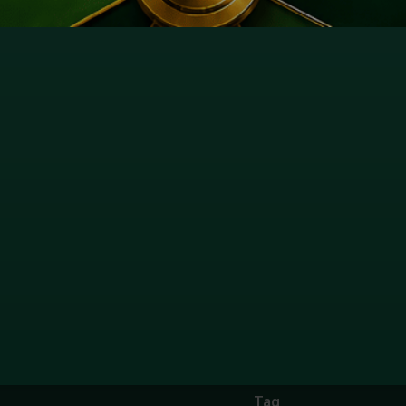
All Rights
คง ปลอดภัย ไม่ล็อค
ย ออนไลน์ 24 ชั่วโมง
Tag