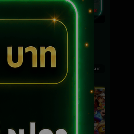
NAGA
REDTIGER
JOK
ดูทั้งหมด
เกมฮิต