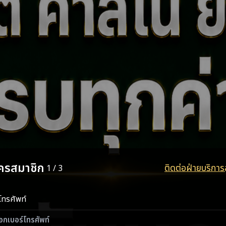
PRAGMATICPLAY
JOKER
เกมฮิต
ครสมาชิก
ติดต่อฝ่ายบริการล
1 / 3
โทรศัพท์
SA
RB7CASINO