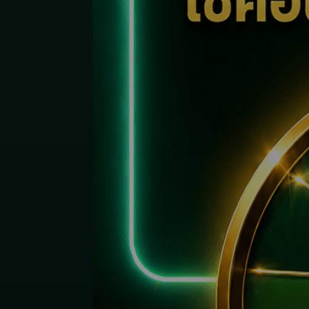
xxxxxx3839
xxxxxx5262
xxxxxx0568