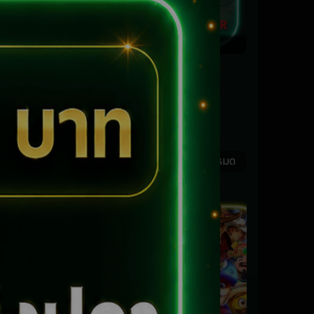
NAGA
REDTIGER
JOK
ดูทั้งหมด
เกมฮิต