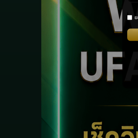
กีฬา
ย
เกมฮิต
เกมฮิต
FA
LALIKA
ONEBX
Top Ranking