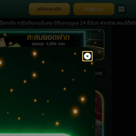
สมัครสมาชิก
เข้าสู่ระบบ
การันตีความมั่นคง มีทีมงานดูแล 24 ชั่วโมง ฝากง่าย ถอนได้จริง
ดูทั้งหมด