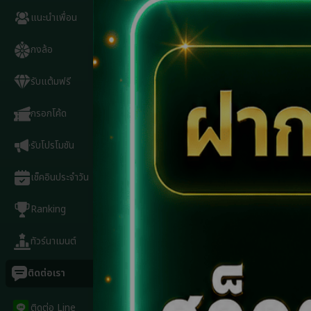
แนะนำเพื่อน
ION
AMBSLOT
NOLIMIT
กงล้อ
Item
รับแต้มฟรี
8
of
กรอกโค้ด
สล็อต
คาสิโน
22
รับโปรโมชัน
สล็อต
เช็คอินประจำวัน
เกมฮิต
Ranking
ทัวร์นาเมนต์
ติดต่อเรา
ติดต่อ Line