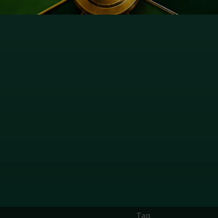
All Rights
คง ปลอดภัย ไม่ล็อค
ย ออนไลน์ 24 ชั่วโมง
Tag