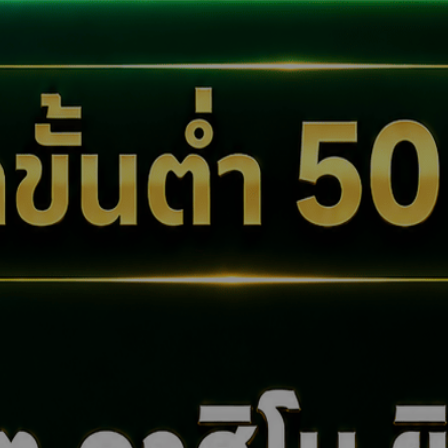
FACHAI
PRAGMATICPLAY
PGSLOT
กีฬา
ยิงปลา
แทงหวย
ป๊อกเด้ง
เกมฮิต
เกมฮิต