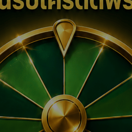
xxxxxx8724
4
สล็อต
ยอดเล่นวันนี้
xxxxxx5799
5
+4,102,950.00
xxxxxx7416
6
สล็อต
ยอดเล่นวันนี้
xxxxxx0558
7
+3,117,125.00
xxxxxx3004
8
สล็อต
ยอดเล่นวันนี้
xxxxxx2686
9
+2,778,979.84
xxxxxx5664
10
ค่ายเกม