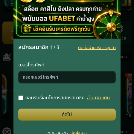
NAGA
REDTIGER
JOKER
JIL
Item
11
of
สล็อต
คาสิโน
กีฬา
ยิงปลา
แทงหวย
22
สมัครสมาชิก
1 / 3
ติดต่อฝ่ายบริการลูกค้า
สล็อต
ดูทั้งหมด
เบอร์โทรศัพท์
เกมฮิต
เกมฮิต
เกมฮ
ยอมรับเงื่อนไขการสมัครสมาชิก
อ่านเพิ่มเติม
ถัดไป
RSG
PRAGMATICPLAY
JOKER
DRA
คาสิโน
ดูทั้งหมด
มีบัญชีแล้ว
เข้าสู่ระบบ