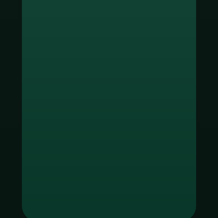
ช่องทางชำระเงิน