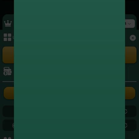
Top Ranking
สล็อต
เมนูหลัก
+4,065,836.00
1
xxxxxx3839
สล็อต
+3,240,653.00
2
xxxxxx5262
เล่นเกม
สล็อต
+2,778,979.84
3
xxxxxx0568
สล็อต
การเงิน
+2,350,799.00
4
xxxxxx8724
สล็อต
ฝากเงิน
ถอนเงิน
+2,300,929.10
5
xxxxxx5799
สล็อต
0.00
0.00
+2,102,538.00
6
xxxxxx7416
สล็อต
0.00
0.00
+2,031,334.00
7
xxxxxx3004
สล็อต