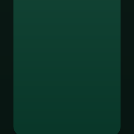
ช่องทางชำระเงิน