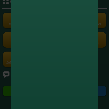
กิจกรรมรับเครดิต
+1,752,663.00
8
xxxxxx3004
สล็อต
+1,749,071.80
9
xxxxxx8880
สล็อต
เครดิตฟรี
คืนยอดเสีย
คอมมิชชั่น
แนะนำเพื่อน
Term and Conditions
+1,612,970.75
10
xxxxxx9497
Copyright © 2026 Godgaming168 All Rights Reserved.
สล็อต
เว็บตรง เกมครบ Godgaming168 มั่นคง ปลอดภัย ไม่ล็อคยูส ฝากถอนเร็ว
สล็อต บาคาร่า บอล หวย ออนไลน์ 24 ชั่วโมง
กงล้อ
รับแต้มฟรี
กรอกโค้ด
โปรโมชัน
ค่ายเกม
เช็คอินประจำวัน
Ranking
ทัวร์นาเมนต์
ติดต่อเรา
ติดต่อ Line
ติดต่อ Telegram