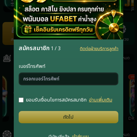
NAGA
REDTIGER
JOKER
JIL
Item
11
of
สล็อต
คาสิโน
กีฬา
ยิงปลา
แทงหวย
22
สมัครสมาชิก
1 / 3
ติดต่อฝ่ายบริการลูกค้า
สล็อต
ดูทั้งหมด
เบอร์โทรศัพท์
เกมฮิต
เกมฮิต
เกมฮ
ยอมรับเงื่อนไขการสมัครสมาชิก
อ่านเพิ่มเติม
ถัดไป
RSG
PRAGMATICPLAY
JOKER
DRA
คาสิโน
ดูทั้งหมด
มีบัญชีแล้ว
เข้าสู่ระบบ