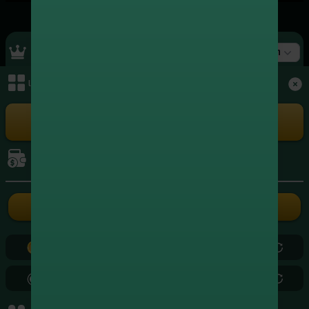
Top Ranking
สล็อต
เมนูหลัก
+4,110,185.00
1
xxxxxx3839
สล็อต
+3,290,605.00
2
xxxxxx5262
เล่นเกม
สล็อต
+2,778,979.84
3
xxxxxx0568
สล็อต
การเงิน
+2,304,737.00
4
xxxxxx8724
สล็อต
ฝากเงิน
ถอนเงิน
+2,234,245.10
5
xxxxxx5799
สล็อต
0.00
0.00
+2,117,812.00
6
xxxxxx7416
สล็อต
0.00
0.00
+2,087,617.00
7
xxxxxx3004
สล็อต