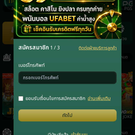
NOLIMIT
FACHAI
PRAGMATICPLAY
PGS
Item
7
of
สล็อต
คาสิโน
กีฬา
ยิงปลา
แทงหวย
22
สมัครสมาชิก
1 / 3
ติดต่อฝ่ายบริการลูกค้า
สล็อต
ดูทั้งหมด
เบอร์โทรศัพท์
เกมฮิต
เกมฮิต
เกมฮิต
ยอมรับเงื่อนไขการสมัครสมาชิก
อ่านเพิ่มเติม
ถัดไป
JILI
RSG
PRAGMATICPLAY
JOKER
คาสิโน
ดูทั้งหมด
มีบัญชีแล้ว
เข้าสู่ระบบ