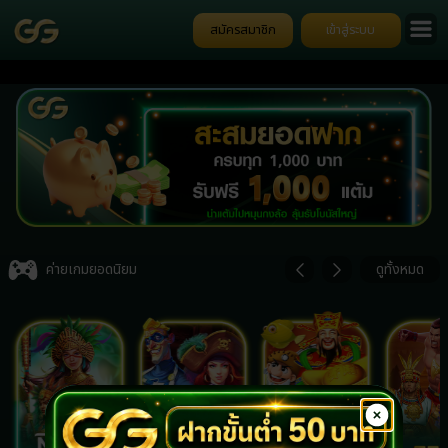
สมัครสมาชิก
เข้าสู่ระบบ
G
ป๊
Item
4
ค่ายเกมยอดนิยม
ดูทั้งหมด
of
7