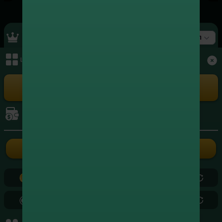
Top Ranking
สล็อต
เมนูหลัก
+4,065,836.00
1
xxxxxx3839
สล็อต
+3,240,653.00
2
xxxxxx5262
เล่นเกม
สล็อต
+2,778,979.84
3
xxxxxx0568
สล็อต
การเงิน
+2,350,799.00
4
xxxxxx8724
สล็อต
ฝากเงิน
ถอนเงิน
+2,300,929.10
5
xxxxxx5799
สล็อต
0.00
0.00
+2,102,538.00
6
xxxxxx7416
สล็อต
0.00
0.00
+2,031,334.00
7
xxxxxx3004
สล็อต