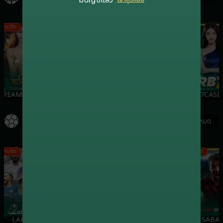
เกมฮิต
เกมฮิต
เกมฮิต
REAMGAMING
EVOLUTION
SA
RB7CASI
กีฬา
ดูทั้งหมด
เกมฮิต
เกมฮิต
เกมฮิต
เกมฮิต
LALIKA
ONEBX
SBO
SABA