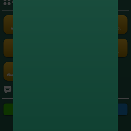
กิจกรรมรับเครดิต
+2,097,615.10
8
xxxxxx5799
สล็อต
+1,983,366.00
9
xxxxxx2686
สล็อต
เครดิตฟรี
คืนยอดเสีย
คอมมิชชั่น
แนะนำเพื่อน
Term and Conditions
+1,851,804.30
10
xxxxxx5664
Copyright © 2026 Godgaming168 All Rights Reserved.
สล็อต
เว็บตรง เกมครบ Godgaming168 มั่นคง ปลอดภัย ไม่ล็อคยูส ฝากถอนเร็ว
สล็อต บาคาร่า บอล หวย ออนไลน์ 24 ชั่วโมง
กงล้อ
รับแต้มฟรี
กรอกโค้ด
โปรโมชัน
ค่ายเกม
เช็คอินประจำวัน
Ranking
ทัวร์นาเมนต์
ติดต่อเรา
ติดต่อ Line
ติดต่อ Telegram