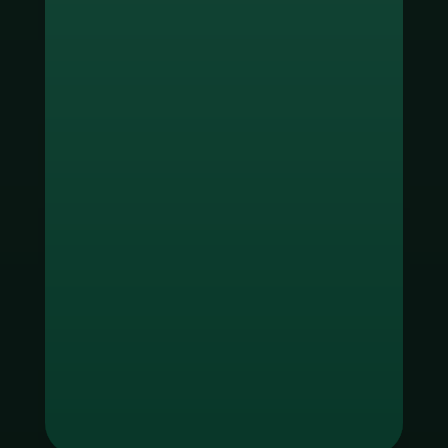
ช่องทางชำระเงิน