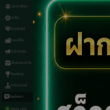
แนะนำเพื่อน
ION
AMBSLOT
NOLIMIT
กงล้อ
Item
รับแต้มฟรี
8
of
กรอกโค้ด
สล็อต
คาสิโน
22
รับโปรโมชัน
สล็อต
เช็คอินประจำวัน
เกมฮิต
Ranking
ทัวร์นาเมนต์
ติดต่อเรา
ติดต่อ Line