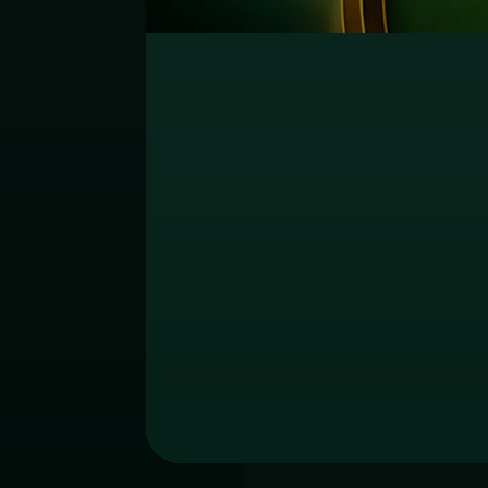
Term and Conditions
Copyright © 2026 Godgaming168 
Reserved.
เว็บตรง เกมครบ Godgaming168 มั่น
ยูส ฝากถอนเร็ว สล็อต บาคาร่า บอล หว