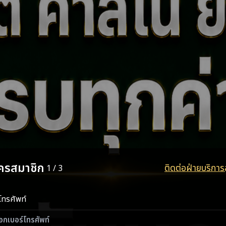
PRAGMATICPLAY
JOKER
เกมฮิต
ครสมาชิก
ติดต่อฝ่ายบริการล
1 / 3
โทรศัพท์
SA
RB7CASINO