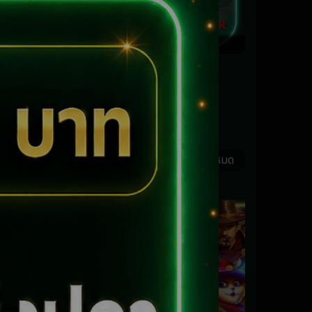
NAGA
REDTIGER
JOK
ดูทั้งหมด
เกมฮิต