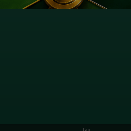
All Rights
คง ปลอดภัย ไม่ล็อค
ย ออนไลน์ 24 ชั่วโมง
Tag