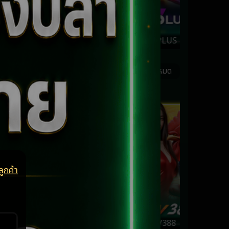
DRAGOONSOFT
VPLUS
ดูทั้งหมด
ูกค้า
PRAGMAT...
SV388