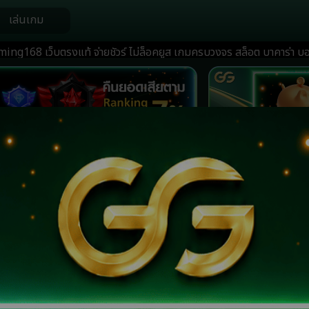
เล่นเกม
ชัวร์ ไม่ล็อคยูส เกมครบวงจร สล็อต บาคาร่า บอล หวย ยิงปลา ป๊อกเด้ง 