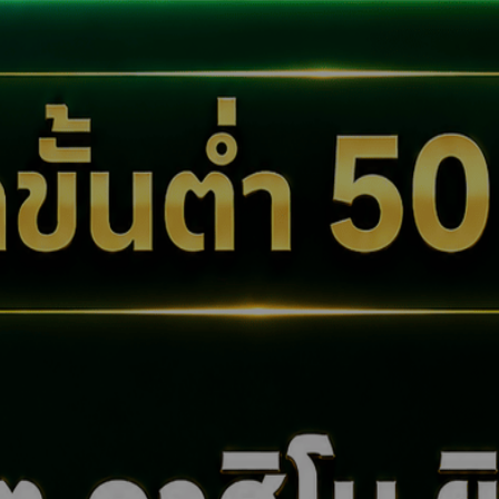
FACHAI
PRAGMATICPLAY
PGSLOT
กีฬา
ยิงปลา
แทงหวย
ป๊อกเด้ง
เกมฮิต
เกมฮิต