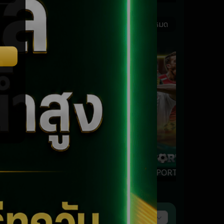
ดูทั้งหมด
RB7SPORTBOOK
IMSPORT
สล็อต