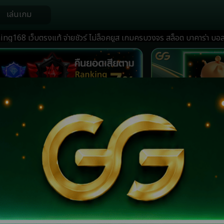
เล่นเกม
ัวร์ ไม่ล็อคยูส เกมครบวงจร สล็อต บาคาร่า บอล หวย ยิงปลา ป๊อกเด้ง ก