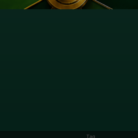
All Rights
คง ปลอดภัย ไม่ล็อค
ย ออนไลน์ 24 ชั่วโมง
Tag