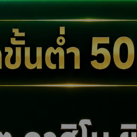
AGMATICPLAY
PGSLOT
NAGA
กีฬา
ยิงปลา
แทงหวย
ป๊อกเด้ง
เกมฮิต
เกมฮิต