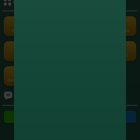
กิจกรรมรับเครดิต
+2,007,061.64
8
xxxxxx0558
สล็อต
+1,883,934.00
9
xxxxxx2686
สล็อต
เครดิตฟรี
คืนยอดเสีย
คอมมิชชั่น
แนะนำเพื่อน
Term and Conditions
+1,836,989.30
10
xxxxxx5664
Copyright © 2026 Godgaming168 All Rights Reserved.
สล็อต
เว็บตรง เกมครบ Godgaming168 มั่นคง ปลอดภัย ไม่ล็อคยูส ฝากถอนเร็ว
สล็อต บาคาร่า บอล หวย ออนไลน์ 24 ชั่วโมง
กงล้อ
รับแต้มฟรี
กรอกโค้ด
โปรโมชัน
ค่ายเกม
เช็คอินประจำวัน
Ranking
ทัวร์นาเมนต์
ติดต่อเรา
ติดต่อ Line
ติดต่อ Telegram