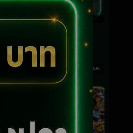
NAGA
REDTIGER
JOK
ดูทั้งหมด
เกมฮิต