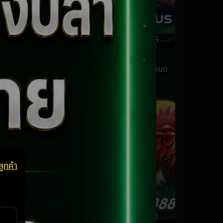
DRAGOONSOFT
VPLUS
ดูทั้งหมด
ูกค้า
PRAGMAT...
SV388
W