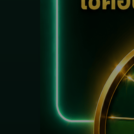
xxxxxx3839
xxxxxx5262
xxxxxx0568