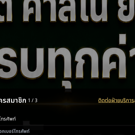
PRAGMATICPLAY
JOKER
เกมฮิต
ครสมาชิก
ติดต่อฝ่ายบริการล
1 / 3
โทรศัพท์
SA
RB7CASINO