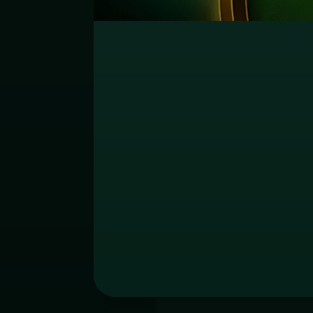
Term and Conditions
Copyright © 2026 Godgaming168 
Reserved.
เว็บตรง เกมครบ Godgaming168 มั่น
ยูส ฝากถอนเร็ว สล็อต บาคาร่า บอล หว