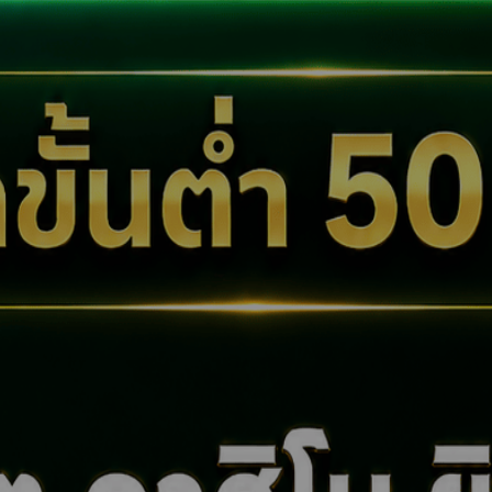
FACHAI
PRAGMATICPLAY
PGSLOT
กีฬา
ยิงปลา
แทงหวย
ป๊อกเด้ง
เกมฮิต
เกมฮิต