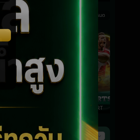
ดูทั้งหมด
RB7SPORTBOOK
IMSPORT
I
สล็อต