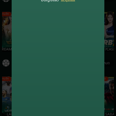
เกมฮิต
เกมฮิต
เกมฮิต
DREAMGAMING
EVOLUTION
SA
RB7CASI
กีฬา
ดูทั้งหมด
เกมฮิต
เกมฮิต
เกมฮิต
เกมฮิต
LALIKA
ONEBX
SBO
SABA