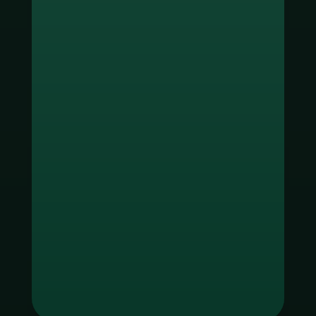
ช่องทางชำระเงิน