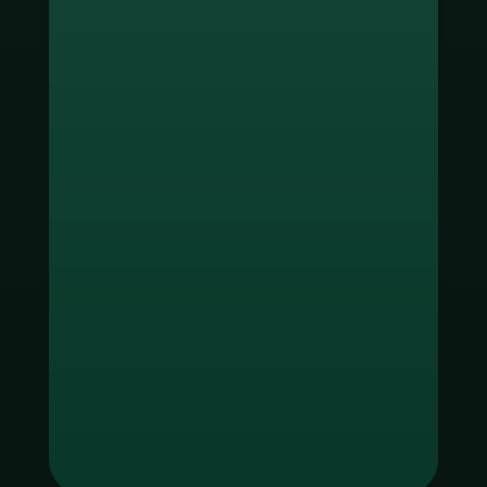
ช่องทางชำระเงิน