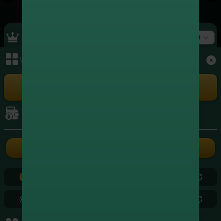
Top Ranking
สล็อต
เมนูหลัก
+3,911,391.00
1
xxxxxx3839
สล็อต
+3,165,438.00
2
xxxxxx5262
เล่นเกม
สล็อต
+2,731,179.84
3
xxxxxx0568
สล็อต
การเงิน
+2,239,426.70
4
xxxxxx5799
สล็อต
ฝากเงิน
ถอนเงิน
+2,137,899.00
5
xxxxxx8724
สล็อต
0.00
0.00
+2,052,723.99
6
xxxxxx0558
สล็อต
0.00
0.00
+2,022,662.00
7
xxxxxx7416
สล็อต