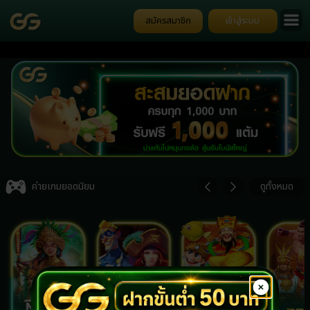
สมัครสมาชิก
เข้าสู่ระบบ
G
ป
Item
4
ค่ายเกมยอดนิยม
ดูทั้งหมด
of
7