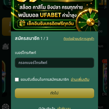
NAGA
REDTIGER
JOKER
JIL
Item
12
of
สล็อต
คาสิโน
กีฬา
ยิงปลา
แทงหวย
22
สมัครสมาชิก
1 / 3
ติดต่อฝ่ายบริการลูกค้า
สล็อต
ดูทั้งหมด
เบอร์โทรศัพท์
เกมฮิต
เกมฮิต
เกมฮ
ยอมรับเงื่อนไขการสมัครสมาชิก
อ่านเพิ่มเติม
ถัดไป
RSG
PRAGMATICPLAY
JOKER
DRA
คาสิโน
ดูทั้งหมด
มีบัญชีแล้ว
เข้าสู่ระบบ