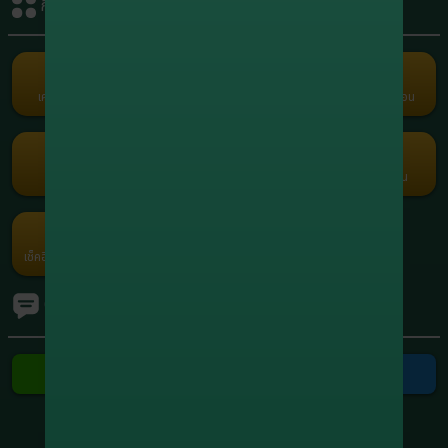
กิจกรรมรับเครดิต
+2,041,061.64
8
xxxxxx0558
สล็อต
+1,928,112.00
9
xxxxxx2686
สล็อต
เครดิตฟรี
คืนยอดเสีย
คอมมิชชั่น
แนะนำเพื่อน
Term and Conditions
+1,836,989.30
10
xxxxxx5664
Copyright © 2026 Godgaming168 All Rights Reserved.
สล็อต
เว็บตรง เกมครบ Godgaming168 มั่นคง ปลอดภัย ไม่ล็อคยูส ฝากถอนเร็ว
สล็อต บาคาร่า บอล หวย ออนไลน์ 24 ชั่วโมง
กงล้อ
รับแต้มฟรี
กรอกโค้ด
โปรโมชัน
ค่ายเกม
เช็คอินประจำวัน
Ranking
ทัวร์นาเมนต์
ติดต่อเรา
ติดต่อ Line
ติดต่อ Telegram