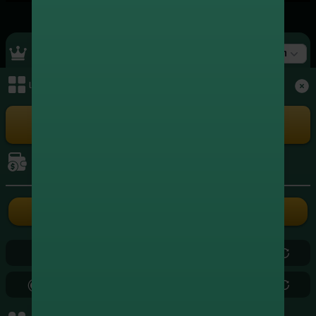
Top Ranking
สล็อต
เมนูหลัก
+4,110,185.00
1
xxxxxx3839
สล็อต
+3,290,605.00
2
xxxxxx5262
เล่นเกม
สล็อต
+2,778,979.84
3
xxxxxx0568
สล็อต
การเงิน
+2,304,737.00
4
xxxxxx8724
สล็อต
ฝากเงิน
ถอนเงิน
+2,234,245.10
5
xxxxxx5799
สล็อต
0.00
0.00
+2,121,394.00
6
xxxxxx7416
สล็อต
0.00
0.00
+2,087,617.00
7
xxxxxx3004
สล็อต