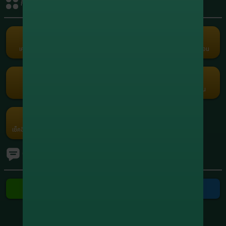
กิจกรรมรับเครดิต
+2,041,061.64
8
xxxxxx0558
สล็อต
+1,928,112.00
9
xxxxxx2686
สล็อต
เครดิตฟรี
คืนยอดเสีย
คอมมิชชั่น
แนะนำเพื่อน
Term and Conditions
+1,836,989.30
10
xxxxxx5664
Copyright © 2026 Godgaming168 All Rights Reserved.
สล็อต
เว็บตรง เกมครบ Godgaming168 มั่นคง ปลอดภัย ไม่ล็อคยูส ฝากถอนเร็ว
สล็อต บาคาร่า บอล หวย ออนไลน์ 24 ชั่วโมง
กงล้อ
รับแต้มฟรี
กรอกโค้ด
โปรโมชัน
ค่ายเกม
เช็คอินประจำวัน
Ranking
ทัวร์นาเมนต์
ติดต่อเรา
ติดต่อ Line
ติดต่อ Telegram