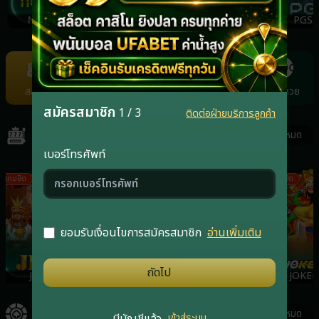
NOLIMIT
FACHAI
PRAGMATICPLAY
PGS
Item
7
of
สล็อต
คาสิโน
กีฬา
ยิงปลา
แทงหวย
22
สมัครสมาชิก
1 / 3
ติดต่อฝ่ายบริการลูกค้า
สล็อต
ดูทั้งหมด
เบอร์โทรศัพท์
เกมฮิต
เกมฮิต
เกมฮิต
ยอมรับเงื่อนไขการสมัครสมาชิก
อ่านเพิ่มเติม
ถัดไป
JILI
RSG
PRAGMATICPLAY
JOKER
คาสิโน
ดูทั้งหมด
มีบัญชีแล้ว
เข้าสู่ระบบ