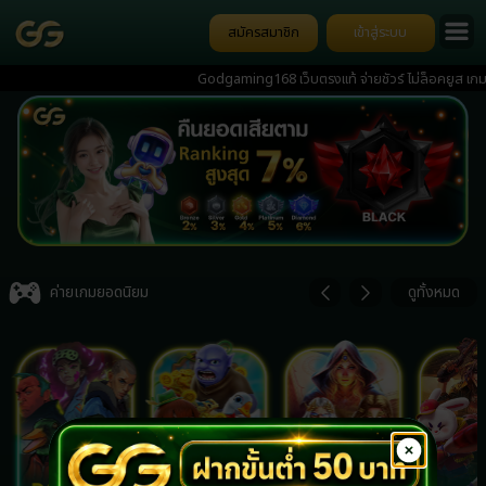
สมัครสมาชิก
เข้าสู่ระบบ
Godgaming168 เว็บตรงแท้ จ่ายชัวร์ ไม่ล็อคยูส เกมครบวง
ป๊อกเด้ง การันตีความมั่นคง มีทีมงานดูแล 24 ชั่วโมง ฝากง่าย
Item
3
ค่ายเกมยอดนิยม
ดูทั้งหมด
of
7